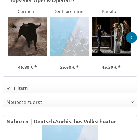
Topseller Oper & Operette
Carmen -
Der Florentiner
Parsifal -
Semperoper
Hut - Semperoper
Semperoper
Dresden
Dresden
Dresden
45,80 € *
25,60 € *
45,30 € *
Filtern
Nabucco | Deutsch-Sorbisches Volkstheater
Bautzen