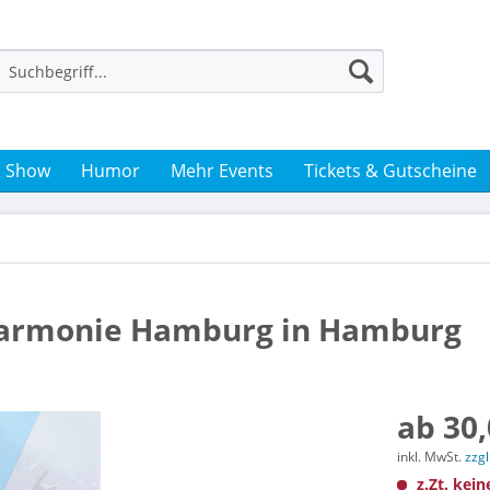
& Show
Humor
Mehr Events
Tickets & Gutscheine
harmonie Hamburg in Hamburg
ab 30,
inkl. MwSt.
zzg
z.Zt. kein