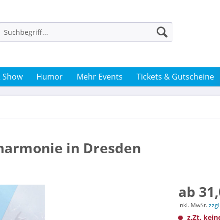
& Show
Humor
Mehr Events
Tickets & Gutscheine
lharmonie in Dresden
ab 31,
inkl. MwSt.
zzg
z.Zt. kein