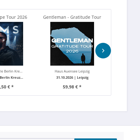
pe Tour 2026
Gentleman - Gratitude Tour
Crown Ballet 
2026
e Berlin Kre...
Haus Auensee Leipzig
Rosengarten
Berlin Kreuz...
31.10.2026 |
Leipzig
22.12.202
,50 € *
59,98 € *
ab 7