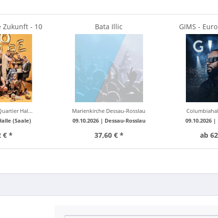
 Zukunft - 10
Bata Illic
GIMS - Euro
y dancing
artier Hal...
Marienkirche Dessau-Rosslau
Columbiahall
Halle (Saale)
09.10.2026 |
Dessau-Rosslau
09.10.2026 |
 € *
37,60 € *
ab 62