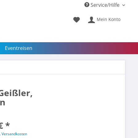
Service/Hilfe
Mein Konto
Eventreisen
Geißler,
en
€ *
l. Versandkosten