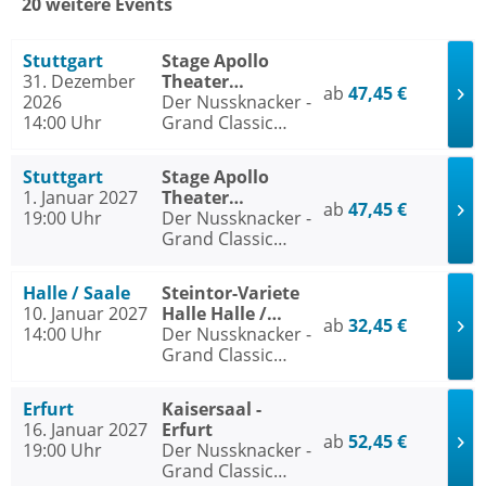
20 weitere Events
Stuttgart
Stage Apollo
31. Dezember
Theater
ab
47,45 €
2026
Stuttgart
Der Nussknacker -
14:00 Uhr
Grand Classic
Ballet - Die
traditionelle
Stuttgart
Stage Apollo
Wintertournee
1. Januar 2027
Theater
ab
47,45 €
19:00 Uhr
Stuttgart
Der Nussknacker -
Grand Classic
Ballet - Die
traditionelle
Halle / Saale
Steintor-Variete
Wintertournee
10. Januar 2027
Halle Halle /
ab
32,45 €
14:00 Uhr
Saale
Der Nussknacker -
Grand Classic
Ballet - Die
traditionelle
Erfurt
Kaisersaal -
Wintertournee
16. Januar 2027
Erfurt
ab
52,45 €
19:00 Uhr
Der Nussknacker -
Grand Classic