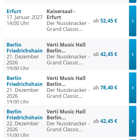
Ballet - Die
traditionelle
Erfurt
Kaisersaal -
Wintertournee
17. Januar 2027
Erfurt
ab
52,45 €
14:00 Uhr
Der Nussknacker -
Grand Classic
Ballet - Die
traditionelle
Berlin
Verti Music Hall
Wintertournee
Friedrichshain
Berlin
ab
42,45 €
21. Dezember
Friedrichshain
Der Nussknacker -
2026
Grand Classic
19:00 Uhr
Ballet - Die
traditionelle
Berlin
Verti Music Hall
Wintertournee
Friedrichshain
Berlin
ab
78,40 €
21. Dezember
Friedrichshain
Der Nussknacker -
2026
Grand Classic
19:00 Uhr
Ballet - Die
traditionelle
Berlin
Verti Music Hall
Wintertournee
Friedrichshain
Berlin
ab
42,45 €
22. Dezember
Friedrichshain
Der Nussknacker -
2026
Grand Classic
15:00 Uhr
Ballet - Die