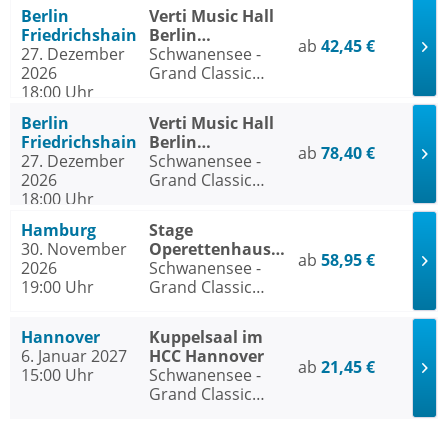
traditionelle
Berlin
Verti Music Hall
Wintertournee
Friedrichshain
Berlin
ab
42,45 €
27. Dezember
Friedrichshain
Schwanensee -
2026
Grand Classic
18:00 Uhr
Ballet - Die
traditionelle
Berlin
Verti Music Hall
Wintertournee
Friedrichshain
Berlin
ab
78,40 €
27. Dezember
Friedrichshain
Schwanensee -
2026
Grand Classic
18:00 Uhr
Ballet - Die
traditionelle
Hamburg
Stage
Wintertournee
30. November
Operettenhaus
ab
58,95 €
2026
Hamburg
Schwanensee -
19:00 Uhr
Grand Classic
Ballet - Die
traditionelle
Hannover
Kuppelsaal im
Wintertournee
6. Januar 2027
HCC Hannover
ab
21,45 €
15:00 Uhr
Schwanensee -
Grand Classic
Ballet - Die
traditionelle