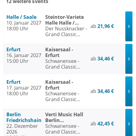
12 weitere Events
Halle / Saale
Steintor-Variete
10. Januar 2027
Halle Halle /
ab
21,96 €
18:00 Uhr
Saale
Der Nussknacker -
Grand Classic
Ballet - Die
traditionelle
Erfurt
Kaisersaal -
Wintertournee
16. Januar 2027
Erfurt
ab
34,46 €
15:00 Uhr
Schwanensee -
Grand Classic
Ballet - Die
traditionelle
Erfurt
Kaisersaal -
Wintertournee
17. Januar 2027
Erfurt
ab
34,46 €
18:00 Uhr
Schwanensee -
Grand Classic
Ballet - Die
traditionelle
Berlin
Verti Music Hall
Wintertournee
Friedrichshain
Berlin
ab
42,45 €
22. Dezember
Friedrichshain
Schwanensee -
2026
Grand Classic