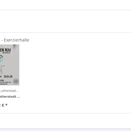
- Exerzierhalle
nberg
Lutherstad...
utherstadt ...
 € *