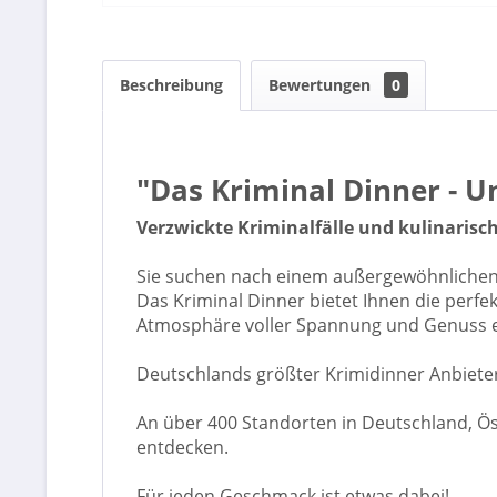
Beschreibung
Bewertungen
0
"Das Kriminal Dinner - U
Verzwickte Kriminalfälle und kulinarisc
Sie suchen nach einem außergewöhnlichen A
Das Kriminal Dinner bietet Ihnen die perf
Atmosphäre voller Spannung und Genuss er
Deutschlands größter Krimidinner Anbiete
An über 400 Standorten in Deutschland, Öst
entdecken.
Für jeden Geschmack ist etwas dabei!