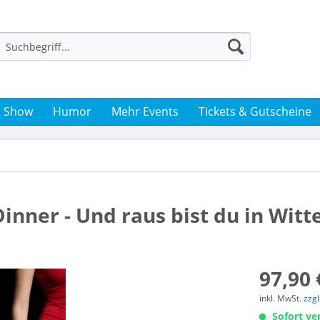
& Show
Humor
Mehr Events
Tickets & Gutscheine
Dinner - Und raus bist du in Wit
97,90 
inkl. MwSt.
zzg
Sofort ver