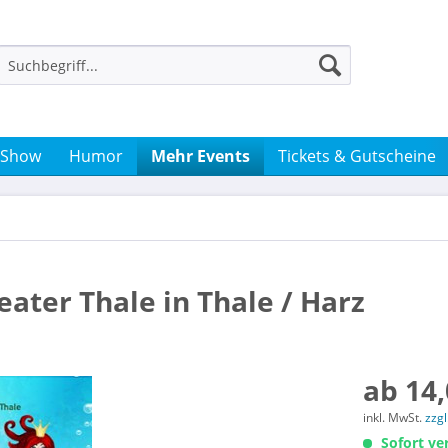
 Show
Humor
Mehr Events
Tickets & Gutscheine
eater Thale in Thale / Harz
ab 14,
inkl. MwSt.
zzg
Sofort ver