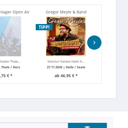
hlager Open Air
Gregor Meyle & Band
Helge Schne
Unplugged “Das...
vo
TIPP!
heater Thale...
Steintor-Variete Halle H...
Harzer Berg
|
Thale / Harz
27.11.2026 |
Halle / Saale
26.08.2026
,75 € *
ab 46,95 € *
ab 4