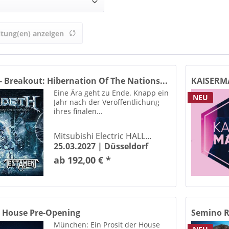
von
bis
5,95 €
311,50 €
alspalast-Theater Berlin
ltung(en) anzeigen
Oper Erfurt
 Schlachthof Dresden
Altes Theater am Jerichower Platz Magdeburg
 Breakout: Hibernation Of The Nations...
KAISERMA
Kulturhaus Magdeburg
Eine Ära geht zu Ende. Knapp ein
NEU
tisches Theater Dessau
Jahr nach der Veröffentlichung
ihres finalen...
ASTRA Kulturhaus Berlin Friedrichshain
 Hausneindorf Selke-Aue
Mitsubishi Electric HALL...
E Coswig
25.03.2027 |
Düsseldorf
erhaus Hohenmölsen
ab 192,00 € *
OL Halle
tol Hannover
ol Theater Düsseldorf
Carl-Maria-von-Weber Theater Bernburg
n House Pre-Opening
Semino R
Carlowitz Congress Center / Carlowitz-Saal Chemnitz
München: Ein Prosit der House