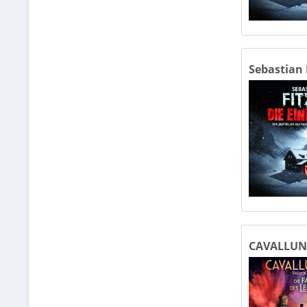
IFA S
IGA P
Sebastian F
Kaise
Kamp
Klub
Konz
CAVALLUNA
Kult
Kult
Kupp