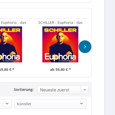
 Euphoria - das
SCHILLER - Euphoria - das
SCHILLER - 
ersive...
immersive...
immer
59,80 € *
ab 59,80 € *
ab 59
Sortierung:
Künstler