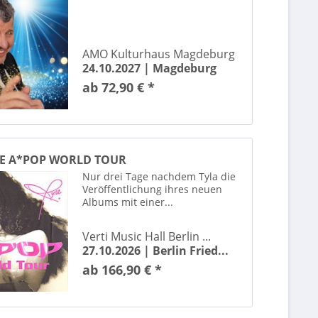
Andy Borg
AnnenMayKantereit
Apache 207
AMO Kulturhaus Magdeburg
Arena Rave
24.10.2027 |
Magdeburg
Arlo Parks
ab 72,90 € *
Artem Pivovarov
Atif Aslam
Atze Schröder
AVATAR - The Legend of Korra in Concert
THE A*POP WORLD TOUR
Aymen
Nur drei Tage nachdem Tyla die
Azet
Veröffentlichung ihres neuen
Albums mit einer...
Be-Flügelt - Andreas Güstel / Julian Eilenberger
Beartooth
Verti Music Hall Berlin ...
BEAT IT! – Die Erfolgsshow über den King of Pop!
27.10.2026 |
Berlin Fried...
Beatrice Egli
ab 166,90 € *
Bee Gees by Maincourse
Best Of Musicals
Beth Hart