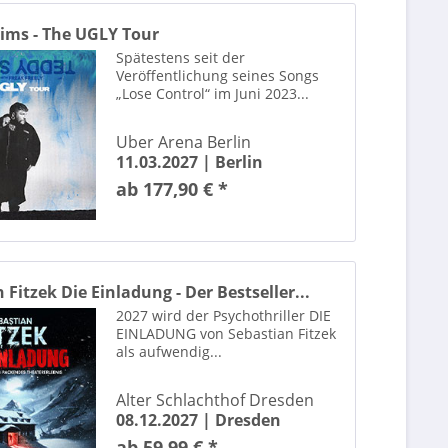
blink-182
ims - The UGLY Tour
Bloc Party
Spätestens seit der
Veröffentlichung seines Songs
BLOK3
„Lose Control“ im Juni 2023...
Blue
Bryan Adams
Uber Arena Berlin
Bülent Ceylan
11.03.2027 |
Berlin
Café del mundo
ab 177,90 € *
CAVALLUNA
Cee Lo Green
Celebrating Meat Loaf
Chris Norman
 Fitzek Die Einladung - Der Bestseller...
Chris Tall
2027 wird der Psychothriller DIE
EINLADUNG von Sebastian Fitzek
Christopher Cross
als aufwendig...
Cindy aus Marzahn
Civo
Alter Schlachthof Dresden
Clara Lösel
08.12.2027 |
Dresden
Dardan
ab 59,99 € *