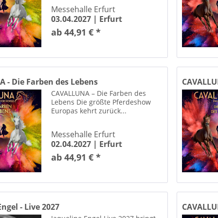
enpark Potsdam
Messehalle Erfurt
03.04.2027 |
Erfurt
uthalle Sangerhausen
ab 44,91 € *
enkirche Dessau-Rosslau
thalle Hamburg
chmeling-Halle Berlin
 Parkbühne Magdeburg
 - Die Farben des Lebens
CAVALLUN
E DRESDEN, HALLE 1
CAVALLUNA – Die Farben des
halle 1 Frankfurt (Oder)
Lebens Die größte Pferdeshow
halle Erfurt
Europas kehrt zurück...
Mitsubishi Electric HALLE Düsseldorf
Parkbühne (Clara Zetkin Park) Leipzig
Messehalle Erfurt
02.04.2027 |
Erfurt
bühne Wuhlheide Berlin
ab 44,91 € *
Phönix Theaterwelt Wittenberg e. V. Lutherstadt Wittenberg
QUARTERBACK Immobilien ARENA Leipzig
Rennbahn am Weißen Stein Bad Harzburg
NARENA Sangerhausen
ngel - Live 2027
CAVALLUN
Rosengarten Mozartsaal Mannheim