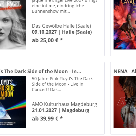
Jaqueline Engel Live 2027 bringt
Rosengarten Musensaal Mannheim
eine intime, eindringliche
ppchen Sektkellerei
Bühnenshow mit...
werk Bernburg
Das Gewölbe Halle (Saale)
oss Köthen
09.10.2027 |
Halle (Saale)
sstheater Ballenstedt
ab 25,00 € *
Schlosswiese Lutherstadt Wittenberg
ohanniskirche Gera
Stadthalle Chemnitz, Stadthallen-Saal
halle Cottbus
s The Dark Side of the Moon - In...
NENA - Al
halle Göttingen
50 Jahre Pink Floyd's The Dark
halle in Rostock
Side of the Moon - Live in
halle Krone Bautzen
Concert! Das...
thalle Magdeburg
AMO Kulturhaus Magdeburg
halle Weißenfels
21.01.2027 |
Magdeburg
halle Zwickau
ab 39,99 € *
haus Lutherstadt Wittenberg
thaus Wittenberg