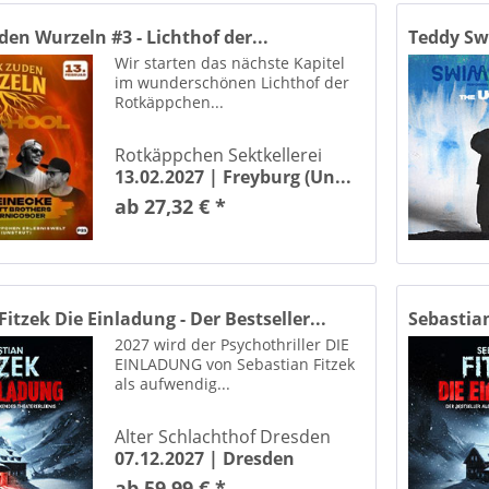
iese Kleers Quedlinburg
den Wurzeln #3 - Lichthof der...
Teddy Sw
wiese Loburg
Wir starten das nächste Kapitel
im wunderschönen Lichthof der
nächte am Elbufer Dresden
Rotkäppchen...
Freilichtbühne Peißnitz Halle (Saale)
richstadt-Palast Berlin
Rotkäppchen Sektkellerei
Georg-Friedrich-Händel HALLE Halle / Saale
13.02.2027 |
Freyburg (Un...
C Arena Magdeburg
ab 27,32 € *
ndhaus zu Leipzig
es Haus Halberstadt
Harzer Bergtheater Thale Thale / Harz
Harzer Kultur- & Kongresszentrum Wernigerode
itzek Die Einladung - Der Bestseller...
Sebastian
andhalle Ilsenburg
2027 wird der Psychothriller DIE
EINLADUNG von Sebastian Fitzek
 Auensee Leipzig
als aufwendig...
Leipzig
Heide Hof "Goldene Aue" Wallhausen
Alter Schlachthof Dresden
Tankstelle Dardesheim
07.12.2027 |
Dresden
Gewerkschaftshaus) Erfurt
ab 59,99 € *