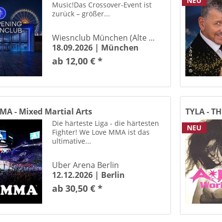
NEU
Kulturhaus Leuna
Music!Das Crossover-Event ist
zurück – größer...
Bühne StadtHalle Rostock
biahalle Berlin Kreuzberg
Wiesnclub München (Alte ...
ress Centrum Suhl
18.09.2026 |
München
ess-Union Celle
ab 12,00 € *
ressPark Wolfsburg
ewölbe Halle (Saale)
ANKER Leipzig
s Hamburg
MA - Mixed Martial Arts
TYLA - 
atz Erfurt
Die härteste Liga - die härtesten
NEU
DORMERO Kongress- und Kulturzentrum Halle (Saale)
Fighter! We Love MMA ist das
ultimative...
uenpark Magdeburg
Pauluskirche zu Magdeburg
Uber Arena Berlin
ory Magdeburg
12.12.2026 |
Berlin
ory Magdeburg
ab 30,50 € *
nkeller Leipzig
halle am Wasserturm Zörbig
ung Mark Magdeburg