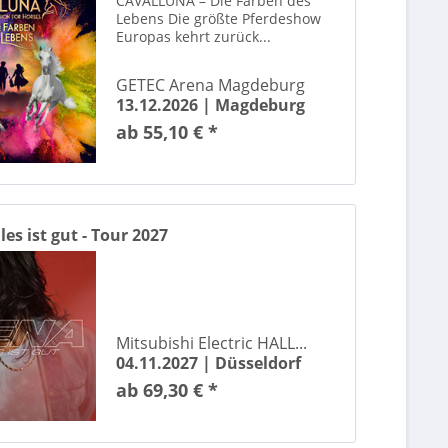
CAVALLUNA – Die Farben des
ELVIS – Das Musical
Lebens Die größte Pferdeshow
EMMVEE
Europas kehrt zurück...
Eros Ramazzotti
GETEC Arena Magdeburg
Eure Mütter
13.12.2026 |
Magdeburg
Evanescence
ab 55,10 € *
Fack Ju Göhte – Das Musical
Fancy
Felix Lobrecht
Flying Steps
les ist gut - Tour 2027
FRENZY
Freya Skye
Frieda Braun
Friedrichstadt-Palast Berlin
Mitsubishi Electric HALL...
Frontm3n
04.11.2027 |
Düsseldorf
Gims
ab 69,30 € *
Go Big Or Go Home
Gracie Abrams