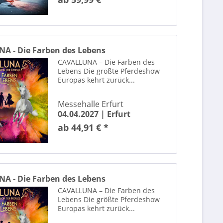
Dave
Deborah de Luca
Deep Purple
Der Große Loriot-Abend
A - Die Farben des Lebens
Der Herr der Ringe – in Concert Live to Film
CAVALLUNA – Die Farben des
Lebens Die größte Pferdeshow
Der Herr der Ringe & Der Hobbit - Das Konzert
Europas kehrt zurück...
Dick Brave
Die besten Comedians Deutschlands
Messehalle Erfurt
Die CHER Show - Das offizielle Musical von und über Cher
04.04.2027 |
Erfurt
Die Deutschen
ab 44,91 € *
Die Draufgänger
Die Einladung - nach Sebastian Fitzek
Die Eiskönigin - Die Musik-Show auf Eis
Die Fantastischen Vier
A - Die Farben des Lebens
CAVALLUNA – Die Farben des
Die Schlagernacht des Jahres
Lebens Die größte Pferdeshow
Die Toten Ärzte
Europas kehrt zurück...
Die Udo Jürgens Story