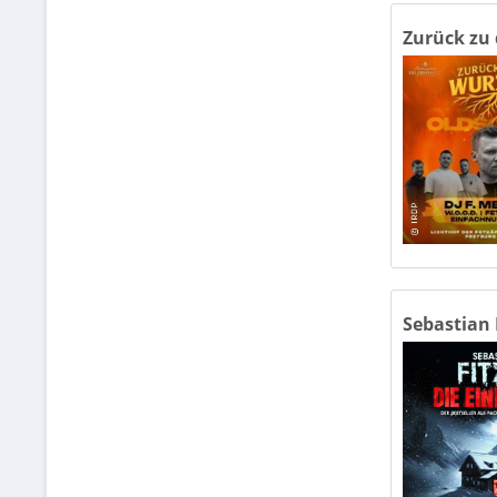
Festw
Zurück zu 
Fest
Film
Fried
GETE
Gewa
Groß
Sebastian F
Harzl
Haus
Haus 
HEM-
HsD (