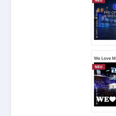
NEU
cCe 
Club
Colum
Cong
Congr
Cong
Das G
der 
Dock
We Love M
Dompl
NEU
Elba
Ev. 
Fact
Fact
Felse
Fest
Fest