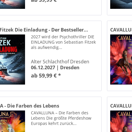
Hugo-Junkers-Saal im Golfpark Dessau
Hyzet - Kultur- und Kongresszentrum Elsteraue/Ot Alt-Tröglitz (Zeitz)
ommergarten - Messe Berlin
ark Rostock
itzek Die Einladung - Der Bestseller...
CAVALLUN
Jabelmann Veranstaltungshalle Uelzen
2027 wird der Psychothriller DIE
EINLADUNG von Sebastian Fitzek
Jahrhunderthalle Frankfurt Frankfurt am Main
als aufwendig...
rsaal - Erfurt
a-Halle Minden
Alter Schlachthof Dresden
Katharina-Saal der Stadthalle Zerbst/Anhalt
06.12.2027 |
Dresden
haus Thale Thale/Harz
ab 59,99 € *
Konzert- und Ballhaus Neue Welt Zwickau
Konzerthalle Ulrichskirche Halle / Saale
ertkirche Neubrandenburg
Konzertsaal im Kulturpalast Dresden
 - Die Farben des Lebens
CAVALLUN
CAVALLUNA – Die Farben des
urhaus Salzwedel
Lebens Die größte Pferdeshow
urhaus Weißenfels
Europas kehrt zurück...
elsaal im HCC Hannover