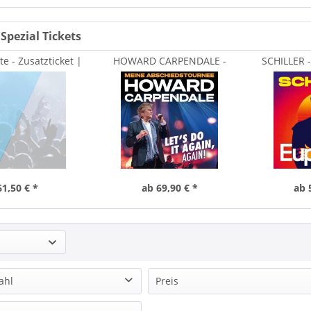
 Spezial Tickets
e - Zusatzticket |
HOWARD CARPENDALE -
SCHILLER -
halle Rostock
MEINE ABSCHIEDSTOURNEE -...
imm
61,50 € *
ab 69,90 € *
ab 
ahl
Preis