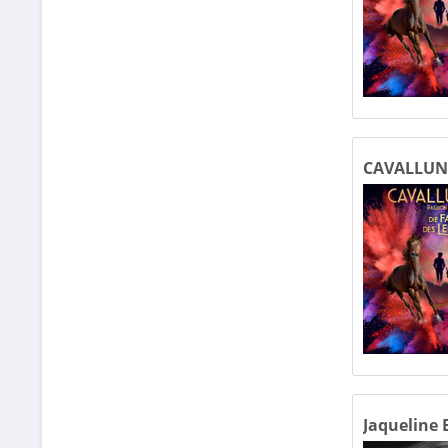
Lind
Mamm
Mari
Mark
Max-S
MDCC
CAVALLUNA
MESS
Messe
Messe
Park
ROSE
Jaqueline E