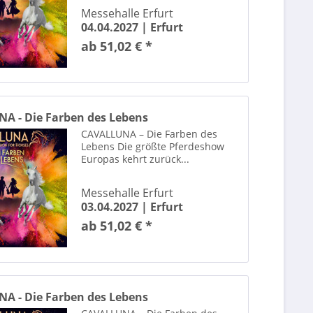
Die Unfassbaren
Messehalle Erfurt
04.04.2027 |
Erfurt
Dieter Bohlen
ab 51,02 € *
Dieter Nuhr
Dikka
Diljit Dosanjh
Dire Strats
A - Die Farben des Lebens
Disney In Concert
CAVALLUNA – Die Farben des
Disney On Ice
Lebens Die größte Pferdeshow
Diyar Dersim
Europas kehrt zurück...
DJ BoBo
Djavan
Messehalle Erfurt
03.04.2027 |
Erfurt
Doppelpass
ab 51,02 € *
Dr. Leon Windscheid
Drei Haselnüsse für Aschenbrödel – Das Musical
Ebi
Ehrlich Brothers
A - Die Farben des Lebens
Electric Callboy