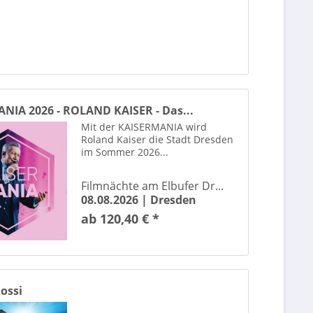
5 Seconds of Summer
80s Super Show
90s Super Show
A$AP Rocky
NIA 2026 - ROLAND KAISER - Das...
ABBAMANIA The Show
Mit der KAISERMANIA wird
Accept
Roland Kaiser die Stadt Dresden
im Sommer 2026...
aespa
Agnes Obel
Filmnächte am Elbufer Dr...
Alexander Klaws
08.08.2026 |
Dresden
Alexander Stevens & Jacqueline Belle
ab 120,40 € *
Alvaro Soler
Amelie Lens
Amon Amarth
André Rieu
ossi
Andrea Berg