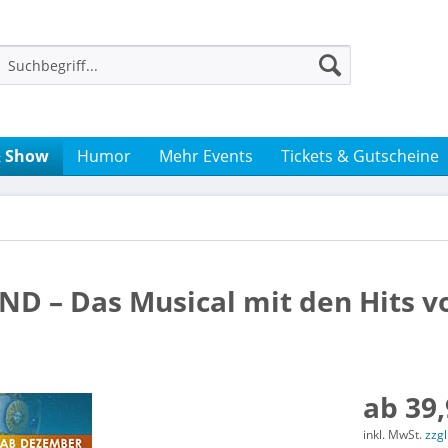
& Show
Humor
Mehr Events
Tickets & Gutscheine
D – Das Musical mit den Hits v
ab 39,
inkl. MwSt.
zzg