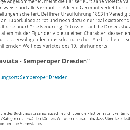
Wege Abgekommene“, meint die Pariser Kurtisane Violetta Val
nsweise und alle Vernunft in Alfredo Germont verliebt und 
ellungen scheitert. Bei ihrer Uraufführung 1853 in Venedig 
 an Tuberkulose stirbt und noch dazu einer real existierend
it eine unerhörte Neuerung. Fokussiert auf die Dreiecksbe
 allem mit der Figur der Violetta einen Charakter, dessen 
n und überwältigenden musikdramatischen Ausbrüchen in se
chillernden Welt des Varietés des 19. Jahrhunderts.
raviata - Semperoper Dresden"
tungsort: Semperoper Dresden
aufe des Buchungsvorgangs ausschließlich über die Plattform von Eventim.de
ätze/Kategorien auswählen können. Wir weisen darauf hin, dass Biberticket ledi
sondern der Veranstalter.