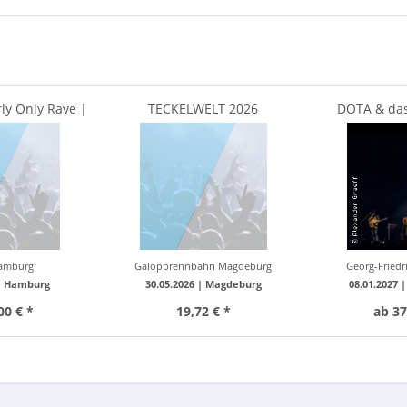
rly Only Rave |
TECKELWELT 2026
DOTA & das
 Party...
Orchester 
amburg
Galopprennbahn Magdeburg
Georg-Friedr
|
Hamburg
30.05.2026 |
Magdeburg
08.01.2027 
00 € *
19,72 € *
ab 37