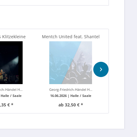
 Klitzekleine
Mentch United feat. Shantel
Hommage an L
- unplugged
von Jo
ich-Händel H...
Georg-Friedrich-Händel H...
Carlowitz C
|
Halle / Saale
16.06.2026 |
Halle / Saale
27.09.20
,35 € *
ab 32,50 € *
ab 2