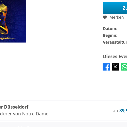
Z
Merken
Datum:
Beginn:
Veranstaltu
Dieses Ev
er Düsseldorf
ab
39,
öckner von Notre Dame