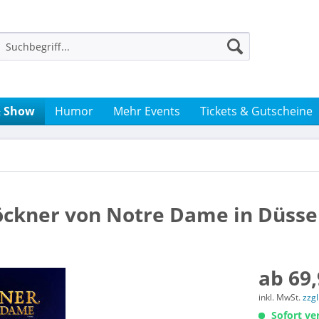
& Show
Humor
Mehr Events
Tickets & Gutscheine
löckner von Notre Dame in Düsse
ab 69,
inkl. MwSt.
zzg
Sofort ver