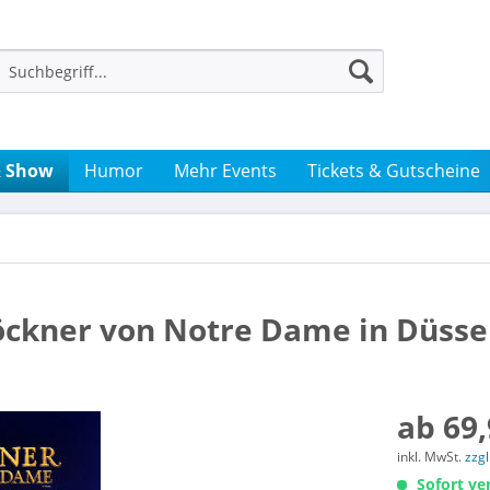
& Show
Humor
Mehr Events
Tickets & Gutscheine
löckner von Notre Dame in Düsse
ab 69,
inkl. MwSt.
zzg
Sofort ver