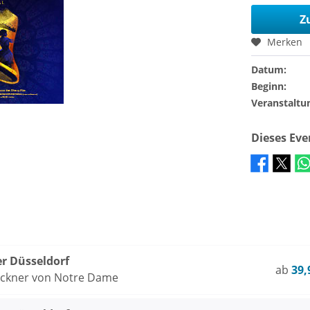
Z
Merken
Datum:
Beginn:
Veranstaltu
Dieses Ev
er Düsseldorf
ab
39,
öckner von Notre Dame