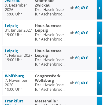
Zwickau
Stadthalle
9. Dezember
Zwickau
ab
60,49 €
2026
Drei Haselnüsse
19:00 Uhr
für Aschenbrödel
- Das Musical
Leipzig
Haus Auensee
31. Januar 2027
Leipzig
ab
60,49 €
19:00 Uhr
Drei Haselnüsse
für Aschenbrödel
- Das Musical
Leipzig
Haus Auensee
1. Februar 2027
Leipzig
ab
60,49 €
19:00 Uhr
Drei Haselnüsse
für Aschenbrödel
- Das Musical
Wolfsburg
CongressPark
7. November
Wolfsburg
ab
60,49 €
2026
Drei Haselnüsse
19:00 Uhr
für Aschenbrödel
- Das Musical
Frankfurt
Messehalle 1