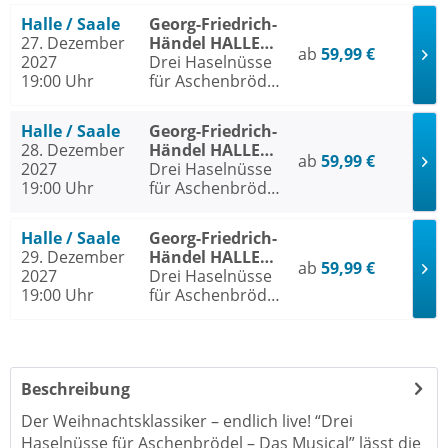
Halle / Saale
Georg-Friedrich-
27. Dezember
Händel HALLE
ab
59,99 €
2027
Halle / Saale
Drei Haselnüsse
19:00 Uhr
für Aschenbrödel
- Das Musical
Halle / Saale
Georg-Friedrich-
28. Dezember
Händel HALLE
ab
59,99 €
2027
Halle / Saale
Drei Haselnüsse
19:00 Uhr
für Aschenbrödel
- Das Musical
Halle / Saale
Georg-Friedrich-
29. Dezember
Händel HALLE
ab
59,99 €
2027
Halle / Saale
Drei Haselnüsse
19:00 Uhr
für Aschenbrödel
- Das Musical
Beschreibung
Der Weihnachtsklassiker – endlich live! “Drei
Haselnüsse für Aschenbrödel – Das Musical” lässt die