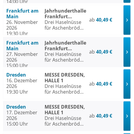
14:00 Uhr
- Das Musical
Frankfurt am
Jahrhunderthalle
Main
Frankfurt
ab
40,49 €
26. November
Frankfurt am
Drei Haselnüsse
2026
Main
für Aschenbrödel
19:30 Uhr
- Das Musical
Frankfurt am
Jahrhunderthalle
Main
Frankfurt
ab
40,49 €
27. November
Frankfurt am
Drei Haselnüsse
2026
Main
für Aschenbrödel
15:00 Uhr
- Das Musical
Dresden
MESSE DRESDEN,
16. Dezember
HALLE 1
ab
40,49 €
2026
Drei Haselnüsse
19:30 Uhr
für Aschenbrödel
- Das Musical
Dresden
MESSE DRESDEN,
17. Dezember
HALLE 1
ab
40,49 €
2026
Drei Haselnüsse
15:00 Uhr
für Aschenbrödel
- Das Musical