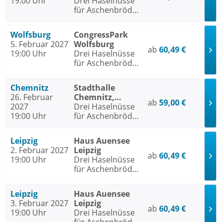
19:00 Uhr
Drei Haselnüsse
für Aschenbrödel
- Das Musical
Wolfsburg
CongressPark
5. Februar 2027
Wolfsburg
ab
60,49 €
19:00 Uhr
Drei Haselnüsse
für Aschenbrödel
- Das Musical
Chemnitz
Stadthalle
26. Februar
Chemnitz,
ab
59,00 €
2027
Stadthallen-Saal
Drei Haselnüsse
19:00 Uhr
für Aschenbrödel
- Das Musical
Leipzig
Haus Auensee
2. Februar 2027
Leipzig
ab
60,49 €
19:00 Uhr
Drei Haselnüsse
für Aschenbrödel
- Das Musical
Leipzig
Haus Auensee
3. Februar 2027
Leipzig
ab
60,49 €
19:00 Uhr
Drei Haselnüsse