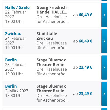
Halle / Saale
Georg-Friedrich-
22. Februar
Händel HALLE
ab
60,49 €
2027
Halle / Saale
Drei Haselnüsse
19:00 Uhr
für Aschenbrödel
- Das Musical
Zwickau
Stadthalle
24. Februar
Zwickau
ab
60,49 €
2027
Drei Haselnüsse
19:00 Uhr
für Aschenbrödel
- Das Musical
Berlin
Stage Bluemax
28. Februar
Theater Berlin
ab
23,49 €
2027
Drei Haselnüsse
19:00 Uhr
für Aschenbrödel
- Das Musical
Berlin
Stage Bluemax
2. März 2027
Theater Berlin
ab
23,49 €
18:30 Uhr
Drei Haselnüsse
für Aschenbrödel
- Das Musical