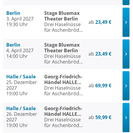
- Das Musical
Berlin
Stage Bluemax
3. April 2027
Theater Berlin
ab
23,49 €
19:30 Uhr
Drei Haselnüsse
für Aschenbrödel
- Das Musical
Berlin
Stage Bluemax
4. April 2027
Theater Berlin
ab
23,49 €
14:00 Uhr
Drei Haselnüsse
für Aschenbrödel
- Das Musical
Halle / Saale
Georg-Friedrich-
25. Dezember
Händel HALLE
ab
69,99 €
2027
Halle / Saale
Drei Haselnüsse
19:00 Uhr
für Aschenbrödel
- Das Musical
Halle / Saale
Georg-Friedrich-
26. Dezember
Händel HALLE
ab
59,99 €
2027
Halle / Saale
Drei Haselnüsse
19:00 Uhr
für Aschenbrödel
- Das Musical