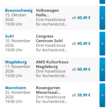
- Das Musical
Braunschweig
Volkswagen
15. Oktober
Halle
ab
60,49 €
2026
Braunschweig
Drei Haselnüsse
19:00 Uhr
für Aschenbrödel
- Das Musical
Suhl
Congress
10. November
Centrum Suhl
ab
60,49 €
2026
Drei Haselnüsse
19:00 Uhr
für Aschenbrödel
- Das Musical
Magdeburg
AMO Kulturhaus
17. November
Magdeburg
ab
60,49 €
2026
Drei Haselnüsse
19:00 Uhr
für Aschenbrödel
- Das Musical
Mannheim
Rosengarten
25. November
Mozartsaal
ab
59,99 €
2026
Mannheim
Drei Haselnüsse
19:00 Uhr
für Aschenbrödel
- Das Musical