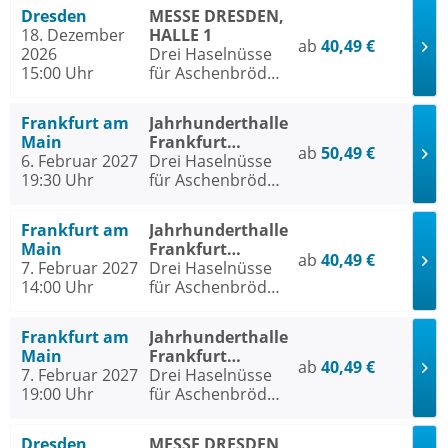
Dresden
MESSE DRESDEN,
18. Dezember
HALLE 1
ab
40,49 €
2026
Drei Haselnüsse
15:00 Uhr
für Aschenbrödel
- Das Musical
Frankfurt am
Jahrhunderthalle
Main
Frankfurt
ab
50,49 €
6. Februar 2027
Frankfurt am
Drei Haselnüsse
19:30 Uhr
Main
für Aschenbrödel
- Das Musical
Frankfurt am
Jahrhunderthalle
Main
Frankfurt
ab
40,49 €
7. Februar 2027
Frankfurt am
Drei Haselnüsse
14:00 Uhr
Main
für Aschenbrödel
- Das Musical
Frankfurt am
Jahrhunderthalle
Main
Frankfurt
ab
40,49 €
7. Februar 2027
Frankfurt am
Drei Haselnüsse
19:00 Uhr
Main
für Aschenbrödel
- Das Musical
Dresden
MESSE DRESDEN,