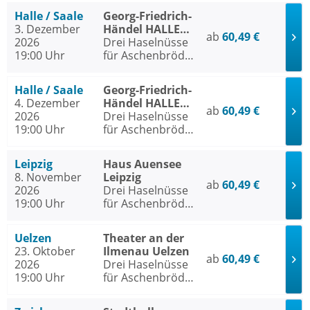
Halle / Saale
Georg-Friedrich-
3. Dezember
Händel HALLE
ab
60,49 €
2026
Halle / Saale
Drei Haselnüsse
19:00 Uhr
für Aschenbrödel
- Das Musical
Halle / Saale
Georg-Friedrich-
4. Dezember
Händel HALLE
ab
60,49 €
2026
Halle / Saale
Drei Haselnüsse
19:00 Uhr
für Aschenbrödel
- Das Musical
Leipzig
Haus Auensee
8. November
Leipzig
ab
60,49 €
2026
Drei Haselnüsse
19:00 Uhr
für Aschenbrödel
- Das Musical
Uelzen
Theater an der
23. Oktober
Ilmenau Uelzen
ab
60,49 €
2026
Drei Haselnüsse
19:00 Uhr
für Aschenbrödel
- Das Musical