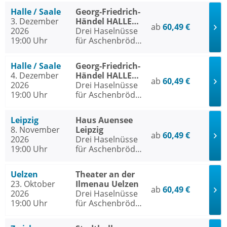
Halle / Saale
Georg-Friedrich-
3. Dezember
Händel HALLE
ab
60,49 €
2026
Halle / Saale
Drei Haselnüsse
19:00 Uhr
für Aschenbrödel
- Das Musical
Halle / Saale
Georg-Friedrich-
4. Dezember
Händel HALLE
ab
60,49 €
2026
Halle / Saale
Drei Haselnüsse
19:00 Uhr
für Aschenbrödel
- Das Musical
Leipzig
Haus Auensee
8. November
Leipzig
ab
60,49 €
2026
Drei Haselnüsse
19:00 Uhr
für Aschenbrödel
- Das Musical
Uelzen
Theater an der
23. Oktober
Ilmenau Uelzen
ab
60,49 €
2026
Drei Haselnüsse
19:00 Uhr
für Aschenbrödel
- Das Musical