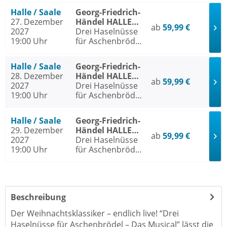
Halle / Saale
Georg-Friedrich-
27. Dezember
Händel HALLE
ab
59,99 €
2027
Halle / Saale
Drei Haselnüsse
19:00 Uhr
für Aschenbrödel
- Das Musical
Halle / Saale
Georg-Friedrich-
28. Dezember
Händel HALLE
ab
59,99 €
2027
Halle / Saale
Drei Haselnüsse
19:00 Uhr
für Aschenbrödel
- Das Musical
Halle / Saale
Georg-Friedrich-
29. Dezember
Händel HALLE
ab
59,99 €
2027
Halle / Saale
Drei Haselnüsse
19:00 Uhr
für Aschenbrödel
- Das Musical
Beschreibung
Der Weihnachtsklassiker – endlich live! “Drei
Haselnüsse für Aschenbrödel – Das Musical” lässt die