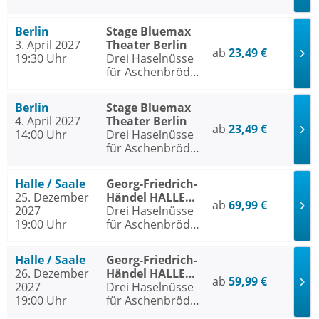
- Das Musical
Berlin
Stage Bluemax
3. April 2027
Theater Berlin
ab
23,49 €
19:30 Uhr
Drei Haselnüsse
für Aschenbrödel
- Das Musical
Berlin
Stage Bluemax
4. April 2027
Theater Berlin
ab
23,49 €
14:00 Uhr
Drei Haselnüsse
für Aschenbrödel
- Das Musical
Halle / Saale
Georg-Friedrich-
25. Dezember
Händel HALLE
ab
69,99 €
2027
Halle / Saale
Drei Haselnüsse
19:00 Uhr
für Aschenbrödel
- Das Musical
Halle / Saale
Georg-Friedrich-
26. Dezember
Händel HALLE
ab
59,99 €
2027
Halle / Saale
Drei Haselnüsse
19:00 Uhr
für Aschenbrödel
- Das Musical