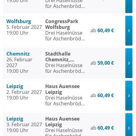
19:00 Uhr
Drei Haselnüsse
für Aschenbrödel
- Das Musical
Wolfsburg
CongressPark
5. Februar 2027
Wolfsburg
ab
60,49 €
19:00 Uhr
Drei Haselnüsse
für Aschenbrödel
- Das Musical
Chemnitz
Stadthalle
26. Februar
Chemnitz,
ab
59,00 €
2027
Stadthallen-Saal
Drei Haselnüsse
19:00 Uhr
für Aschenbrödel
- Das Musical
Leipzig
Haus Auensee
2. Februar 2027
Leipzig
ab
60,49 €
19:00 Uhr
Drei Haselnüsse
für Aschenbrödel
- Das Musical
Leipzig
Haus Auensee
3. Februar 2027
Leipzig
ab
60,49 €
19:00 Uhr
Drei Haselnüsse