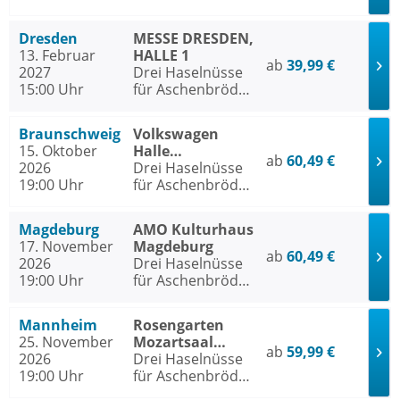
- Das Musical
Dresden
MESSE DRESDEN,
13. Februar
HALLE 1
ab
39,99 €
2027
Drei Haselnüsse
15:00 Uhr
für Aschenbrödel
- Das Musical
Braunschweig
Volkswagen
15. Oktober
Halle
ab
60,49 €
2026
Braunschweig
Drei Haselnüsse
19:00 Uhr
für Aschenbrödel
- Das Musical
Magdeburg
AMO Kulturhaus
17. November
Magdeburg
ab
60,49 €
2026
Drei Haselnüsse
19:00 Uhr
für Aschenbrödel
- Das Musical
Mannheim
Rosengarten
25. November
Mozartsaal
ab
59,99 €
2026
Mannheim
Drei Haselnüsse
19:00 Uhr
für Aschenbrödel
- Das Musical