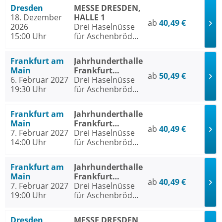
Dresden
MESSE DRESDEN,
18. Dezember
HALLE 1
ab
40,49 €
2026
Drei Haselnüsse
15:00 Uhr
für Aschenbrödel
- Das Musical
Frankfurt am
Jahrhunderthalle
Main
Frankfurt
ab
50,49 €
6. Februar 2027
Frankfurt am
Drei Haselnüsse
19:30 Uhr
Main
für Aschenbrödel
- Das Musical
Frankfurt am
Jahrhunderthalle
Main
Frankfurt
ab
40,49 €
7. Februar 2027
Frankfurt am
Drei Haselnüsse
14:00 Uhr
Main
für Aschenbrödel
- Das Musical
Frankfurt am
Jahrhunderthalle
Main
Frankfurt
ab
40,49 €
7. Februar 2027
Frankfurt am
Drei Haselnüsse
19:00 Uhr
Main
für Aschenbrödel
- Das Musical
Dresden
MESSE DRESDEN,