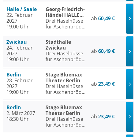
Halle / Saale
Georg-Friedrich-
22. Februar
Händel HALLE
ab
60,49 €
2027
Halle / Saale
Drei Haselnüsse
19:00 Uhr
für Aschenbrödel
- Das Musical
Zwickau
Stadthalle
24. Februar
Zwickau
ab
60,49 €
2027
Drei Haselnüsse
19:00 Uhr
für Aschenbrödel
- Das Musical
Berlin
Stage Bluemax
28. Februar
Theater Berlin
ab
23,49 €
2027
Drei Haselnüsse
19:00 Uhr
für Aschenbrödel
- Das Musical
Berlin
Stage Bluemax
2. März 2027
Theater Berlin
ab
23,49 €
18:30 Uhr
Drei Haselnüsse
für Aschenbrödel
- Das Musical