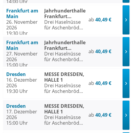
14:00 Uhr
- Das Musical
Frankfurt am
Jahrhunderthalle
Main
Frankfurt
ab
40,49 €
26. November
Frankfurt am
Drei Haselnüsse
2026
Main
für Aschenbrödel
19:30 Uhr
- Das Musical
Frankfurt am
Jahrhunderthalle
Main
Frankfurt
ab
40,49 €
27. November
Frankfurt am
Drei Haselnüsse
2026
Main
für Aschenbrödel
15:00 Uhr
- Das Musical
Dresden
MESSE DRESDEN,
16. Dezember
HALLE 1
ab
40,49 €
2026
Drei Haselnüsse
19:30 Uhr
für Aschenbrödel
- Das Musical
Dresden
MESSE DRESDEN,
17. Dezember
HALLE 1
ab
40,49 €
2026
Drei Haselnüsse
15:00 Uhr
für Aschenbrödel
- Das Musical