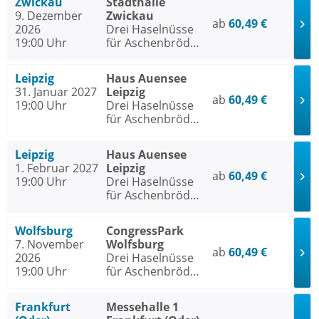
Zwickau
Stadthalle
9. Dezember
Zwickau
ab
60,49 €
2026
Drei Haselnüsse
19:00 Uhr
für Aschenbrödel
- Das Musical
Leipzig
Haus Auensee
31. Januar 2027
Leipzig
ab
60,49 €
19:00 Uhr
Drei Haselnüsse
für Aschenbrödel
- Das Musical
Leipzig
Haus Auensee
1. Februar 2027
Leipzig
ab
60,49 €
19:00 Uhr
Drei Haselnüsse
für Aschenbrödel
- Das Musical
Wolfsburg
CongressPark
7. November
Wolfsburg
ab
60,49 €
2026
Drei Haselnüsse
19:00 Uhr
für Aschenbrödel
- Das Musical
Frankfurt
Messehalle 1