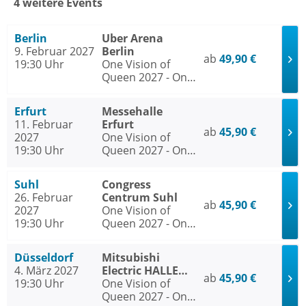
4 weitere Events
Berlin
Uber Arena
9. Februar 2027
Berlin
ab
49,90 €
19:30 Uhr
One Vision of
Queen 2027 - One
of the most
spectacular
Erfurt
Messehalle
Queen Tribute
11. Februar
Erfurt
Shows
ab
45,90 €
2027
One Vision of
19:30 Uhr
Queen 2027 - One
of the most
spectacular
Suhl
Congress
Queen Tribute
26. Februar
Centrum Suhl
Shows
ab
45,90 €
2027
One Vision of
19:30 Uhr
Queen 2027 - One
of the most
spectacular
Düsseldorf
Mitsubishi
Queen Tribute
4. März 2027
Electric HALLE
Shows
ab
45,90 €
19:30 Uhr
Düsseldorf
One Vision of
Queen 2027 - One