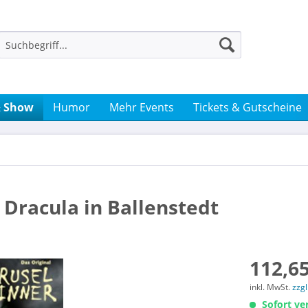
& Show
Humor
Mehr Events
Tickets & Gutscheine
- Dracula in Ballenstedt
112,65
inkl. MwSt.
zzg
Sofort ver