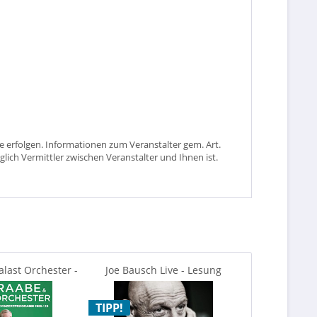
 erfolgen. Informationen zum Veranstalter gem. Art.
glich Vermittler zwischen Veranstalter und Ihnen ist.
last Orchester -
Joe Bausch Live - Lesung
Holiday on 
treicheln
DREAMS
TIPP!