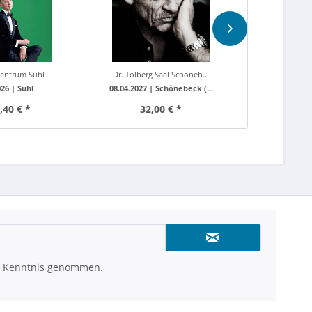
Centrum Suhl
Dr. Tolberg Saal Schöneb...
Mitsubishi 
026 |
Suhl
08.04.2027 |
Schönebeck (...
24.04.202
,40 € *
32,00 € *
41
 Kenntnis genommen.