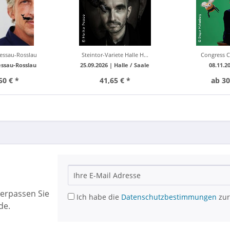
essau-Rosslau
Steintor-Variete Halle H...
Congress 
ssau-Rosslau
25.09.2026 |
Halle / Saale
08.11.2
50 € *
41,65 € *
ab 30
erpassen Sie
Ich habe die
Datenschutzbestimmungen
zur
de.