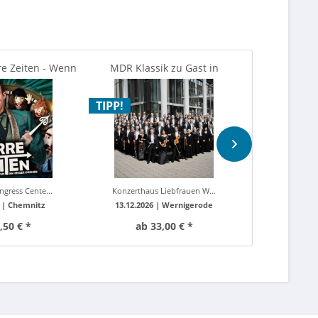
rre Zeiten - Wenn
MDR Klassik zu Gast in
Mein Leben
n am...
Wernigerode - Winterträume
Sigmar
TIPP!
TIPP!
ngress Cente...
Konzerthaus Liebfrauen W...
Dr. Tolberg
 |
Chemnitz
13.12.2026 |
Wernigerode
01.11.2026 
,50 € *
ab 33,00 € *
ab 2