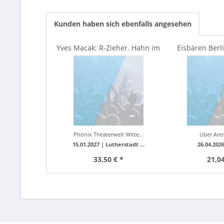
Kunden haben sich ebenfalls angesehen
Yves Macak: R-Zieher. Hahn im
Eisbären Berli
Hort
Saison 
Phönix Theaterwelt Witte...
Uber Aren
15.01.2027 |
Lutherstadt ...
26.04.202
33,50 € *
21,04