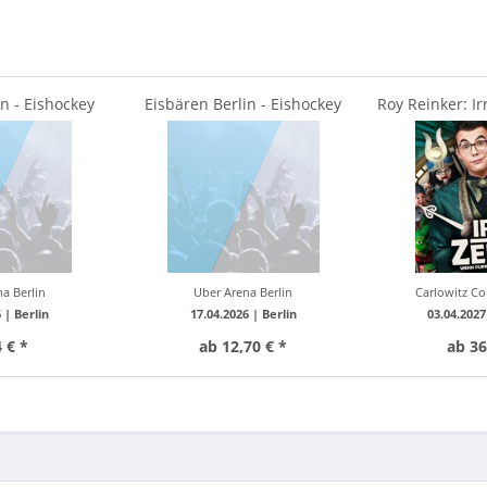
n - Eishockey
Eisbären Berlin - Eishockey
Roy Reinker: I
2025/26
Saison 2025/26
Puppe
a Berlin
Uber Arena Berlin
Carlowitz Co
6 |
Berlin
17.04.2026 |
Berlin
03.04.2027
 € *
ab 12,70 € *
ab 36