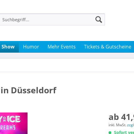
& Show
Humor
Mehr Events
Tickets & Gutscheine
 in Düsseldorf
ab 41,
inkl. MwSt.
zzg
Sofort ver