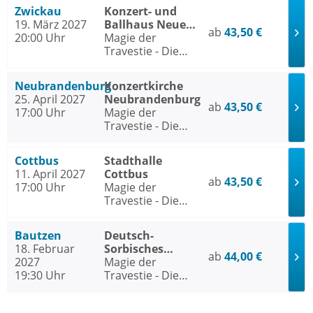
Zwickau
Konzert- und
19. März 2027
Ballhaus Neue
ab
43,50 €
20:00 Uhr
Welt Zwickau
Magie der
Travestie - Die
Nacht der Ikonen
Neubrandenburg
Konzertkirche
25. April 2027
Neubrandenburg
ab
43,50 €
17:00 Uhr
Magie der
Travestie - Die
Nacht der Ikonen
Cottbus
Stadthalle
11. April 2027
Cottbus
ab
43,50 €
17:00 Uhr
Magie der
Travestie - Die
Nacht der Ikonen
Bautzen
Deutsch-
18. Februar
Sorbisches
ab
44,00 €
2027
Volkstheater
Magie der
19:30 Uhr
Bautzen
Travestie - Die
Nacht der Ikonen