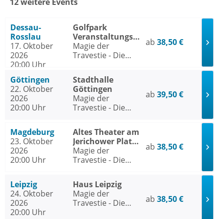
12 weitere Events
Dessau-
Golfpark
Rosslau
Veranstaltungszentrum
ab
38,50 €
17. Oktober
Dessau-Rosslau
Magie der
2026
Travestie - Die
20:00 Uhr
Nacht der Ikonen
Göttingen
Stadthalle
22. Oktober
Göttingen
ab
39,50 €
2026
Magie der
20:00 Uhr
Travestie - Die
Nacht der Ikonen
Magdeburg
Altes Theater am
23. Oktober
Jerichower Platz
ab
38,50 €
2026
Magdeburg
Magie der
20:00 Uhr
Travestie - Die
Nacht der Ikonen
Leipzig
Haus Leipzig
24. Oktober
Magie der
ab
38,50 €
2026
Travestie - Die
20:00 Uhr
Nacht der Ikonen