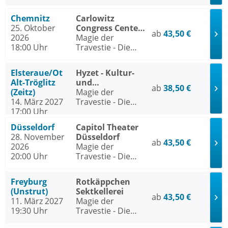
Chemnitz
Carlowitz
25. Oktober
Congress Center
ab
43,50 €
2026
/ Carlowitz-Saal
Magie der
18:00 Uhr
Chemnitz
Travestie - Die
Nacht der Ikonen
Elsteraue/Ot
Hyzet - Kultur-
Alt-Tröglitz
und
ab
38,50 €
(Zeitz)
Kongresszentrum
Magie der
14. März 2027
Elsteraue/Ot Alt-
Travestie - Die
17:00 Uhr
Tröglitz (Zeitz)
Nacht der Ikonen
Düsseldorf
Capitol Theater
28. November
Düsseldorf
ab
43,50 €
2026
Magie der
20:00 Uhr
Travestie - Die
Nacht der Ikonen
Freyburg
Rotkäppchen
(Unstrut)
Sektkellerei
ab
43,50 €
11. März 2027
Magie der
19:30 Uhr
Travestie - Die
Nacht der Ikonen