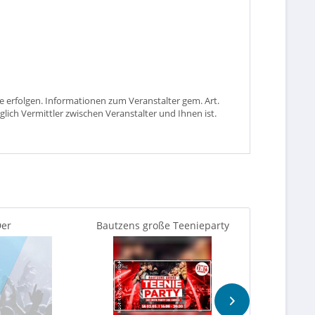
 erfolgen. Informationen zum Veranstalter gem. Art.
glich Vermittler zwischen Veranstalter und Ihnen ist.
er
Bautzens große Teenieparty
Gerhard Schö
enialkohöllische
Orgel &
unsch...