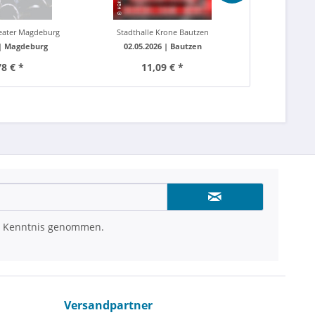
eater Magdeburg
Stadthalle Krone Bautzen
Konzerthaus
 |
Magdeburg
02.05.2026 |
Bautzen
30.08.2026
78 € *
11,09 € *
ab 3
 Kenntnis genommen.
Versandpartner