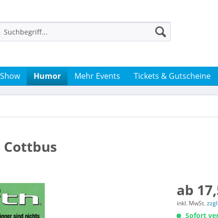
 Show
Humor
Mehr Events
Tickets & Gutscheine
n Cottbus
ab 17,
inkl. MwSt.
zzg
Sofort ver