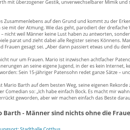
arth mit überzogener Gestik, unverwechselbarer Mimik und
es Zusammenlebens auf den Grund und kommt zu der Erkenn
ie mit der Atmung. Wie das geht, parodiert der dreifache W
 nicht weil Männer keine Lust haben zu antworten, sondern 
iele parat und zieht dabei alle Register seines Könnens. Manc
auen gesagt sei. „Aber dann passiert etwas und du denkst
ht nur um Frauen. Mario ist inzwischen achtfacher Patenon
nnerungen an seine eigene Jugend, in der es kein Internet,
worden: Sein 15-jähriger Patensohn redet ganze Sätze – und
ist Mario Barth auf dem besten Weg, seine eigenen Rekorde 
 der Comedian so: „Ich habe einfach Bock. Es macht mir wah
errückt geworden, aber wir machen einfach das Beste darau
 Barth - Männer sind nichts ohne die Frau
ungsort: Stadthalle Cottbus