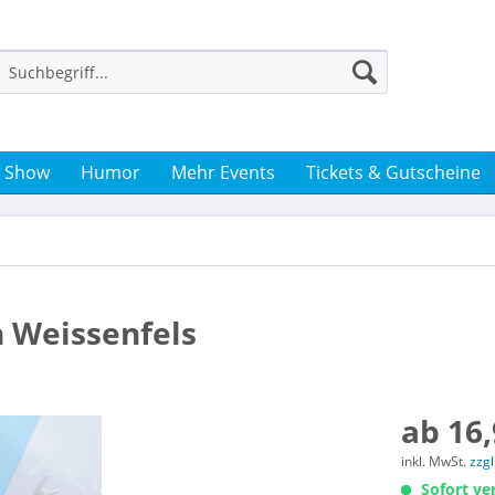
& Show
Humor
Mehr Events
Tickets & Gutscheine
n Weissenfels
ab 16,
inkl. MwSt.
zzg
Sofort ver