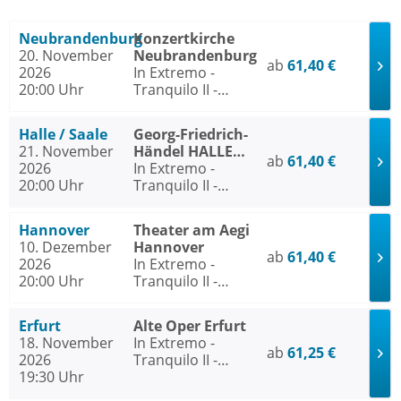
Neubrandenburg
Konzertkirche
20. November
Neubrandenburg
ab
61,40 €
2026
In Extremo -
20:00 Uhr
Tranquilo II -
Akustik Tour 2026
Halle / Saale
Georg-Friedrich-
21. November
Händel HALLE
ab
61,40 €
2026
Halle / Saale
In Extremo -
20:00 Uhr
Tranquilo II -
Akustik Tour 2026
Hannover
Theater am Aegi
10. Dezember
Hannover
ab
61,40 €
2026
In Extremo -
20:00 Uhr
Tranquilo II -
Akustik Tour 2026
Erfurt
Alte Oper Erfurt
18. November
In Extremo -
ab
61,25 €
2026
Tranquilo II -
19:30 Uhr
Akustik Tour 2026