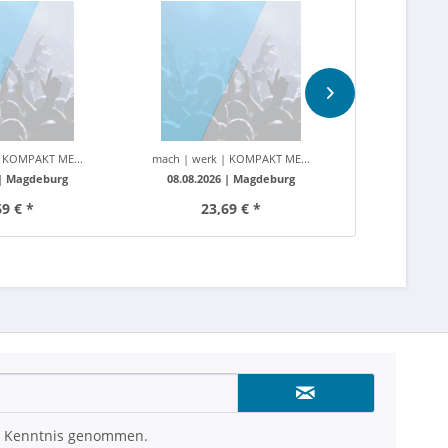
chwerk
machwerk
| KOMPAKT ME...
mach | werk | KOMPAKT ME...
Alte Kongre
 |
Magdeburg
08.08.2026 |
Magdeburg
26.06.2027 
69 € *
23,69 € *
ab 5
 Kenntnis genommen.