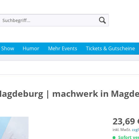
& Show
Humor
Mehr Events
Tickets & Gutscheine
| Magdeburg | machwerk in Magd
23,69 
inkl. MwSt.
zzg
Sofort ver