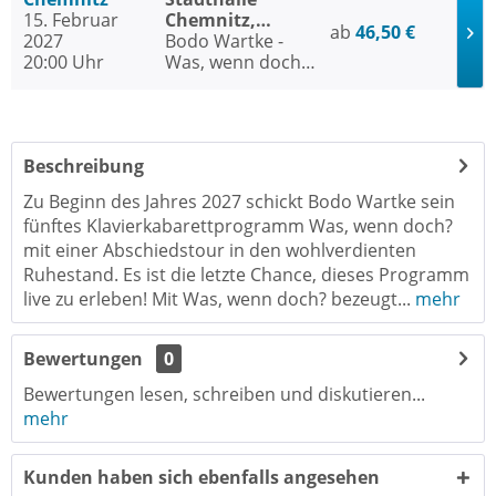
15. Februar
Chemnitz,
ab
46,50 €
2027
Stadthallen-Saal
Bodo Wartke -
20:00 Uhr
Was, wenn doch?
Zum letzten Mal!
Beschreibung
Zu Beginn des Jahres 2027 schickt Bodo Wartke sein
fünftes Klavierkabarettprogramm Was, wenn doch?
mit einer Abschiedstour in den wohlverdienten
Ruhestand. Es ist die letzte Chance, dieses Programm
live zu erleben! Mit Was, wenn doch? bezeugt...
mehr
Bewertungen
0
Bewertungen lesen, schreiben und diskutieren...
mehr
Kunden haben sich ebenfalls angesehen