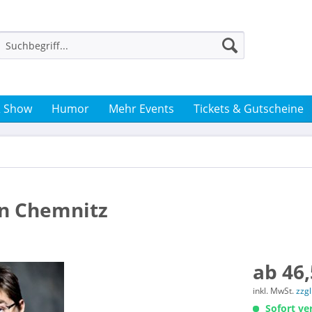
& Show
Humor
Mehr Events
Tickets & Gutscheine
in Chemnitz
ab 46,
inkl. MwSt.
zzg
Sofort ver