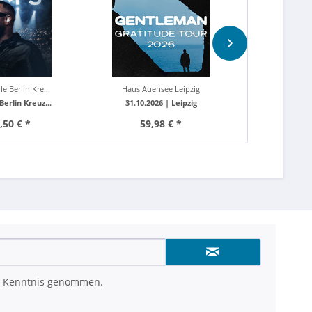
e Berlin Kre...
Haus Auensee Leipzig
Rosengarten
Berlin Kreuz...
31.10.2026 |
Leipzig
22.12.202
,50 € *
59,98 € *
ab 7
 Kenntnis genommen.