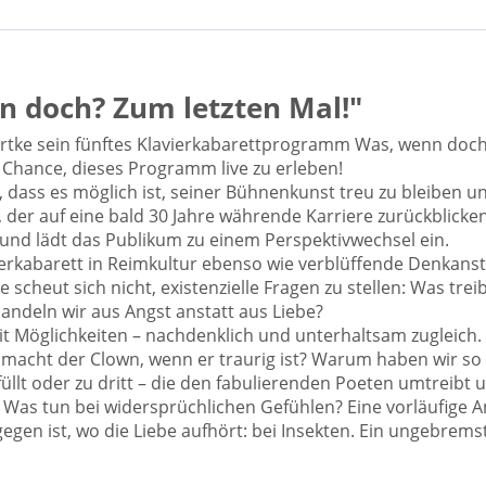
n doch? Zum letzten Mal!"
rtke sein fünftes Klavierkabarettprogramm Was, wenn doch
e Chance, dieses Programm live zu erleben!
dass es möglich ist, seiner Bühnenkunst treu zu bleiben 
r, der auf eine bald 30 Jahre währende Karriere zurückblick
und lädt das Publikum zu einem Perspektivwechsel ein.
ierkabarett in Reimkultur ebenso wie verblüffende Denkans
scheut sich nicht, existenzielle Fragen zu stellen: Was trei
deln wir aus Angst anstatt aus Liebe?
it Möglichkeiten – nachdenklich und unterhaltsam zugleich. 
cht der Clown, wenn er traurig ist? Warum haben wir so e
üllt oder zu dritt – die den fabulierenden Poeten umtreibt un
 Was tun bei widersprüchlichen Gefühlen? Eine vorläufige An
egen ist, wo die Liebe aufhört: bei Insekten. Ein ungebrems