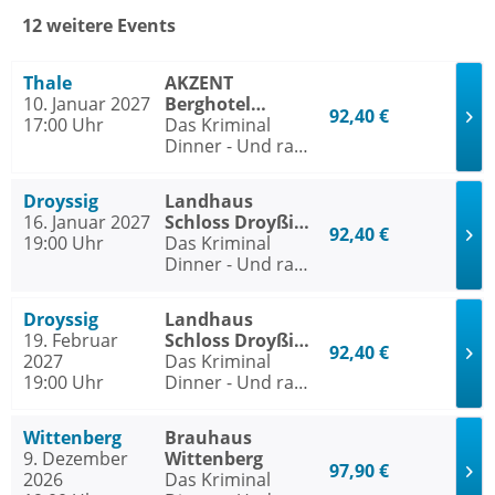
12 weitere Events
Thale
AKZENT
10. Januar 2027
Berghotel
92,40 €
17:00 Uhr
Rosstrappe Thale
Das Kriminal
Dinner - Und raus
bist du
Droyssig
Landhaus
16. Januar 2027
Schloss Droyßig
92,40 €
19:00 Uhr
Droyssig
Das Kriminal
Dinner - Und raus
bist du
Droyssig
Landhaus
19. Februar
Schloss Droyßig
92,40 €
2027
Droyssig
Das Kriminal
19:00 Uhr
Dinner - Und raus
bist du
Wittenberg
Brauhaus
9. Dezember
Wittenberg
97,90 €
2026
Das Kriminal