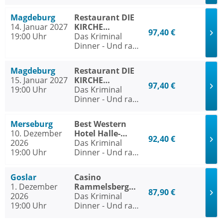
bist du
Magdeburg
Restaurant DIE
14. Januar 2027
KIRCHE
97,40 €
19:00 Uhr
Magdeburg
Das Kriminal
Dinner - Und raus
bist du
Magdeburg
Restaurant DIE
15. Januar 2027
KIRCHE
97,40 €
19:00 Uhr
Magdeburg
Das Kriminal
Dinner - Und raus
bist du
Merseburg
Best Western
10. Dezember
Hotel Halle-
92,40 €
2026
Merseburg
Das Kriminal
19:00 Uhr
Dinner - Und raus
bist du
Goslar
Casino
1. Dezember
Rammelsberg
87,90 €
2026
Goslar
Das Kriminal
19:00 Uhr
Dinner - Und raus
bist du