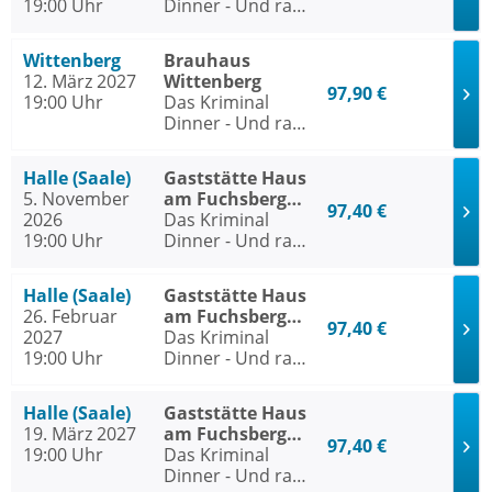
19:00 Uhr
Dinner - Und raus
bist du
Wittenberg
Brauhaus
12. März 2027
Wittenberg
97,90 €
19:00 Uhr
Das Kriminal
Dinner - Und raus
bist du
Halle (Saale)
Gaststätte Haus
5. November
am Fuchsberg
97,40 €
2026
Halle (Saale)
Das Kriminal
19:00 Uhr
Dinner - Und raus
bist du
Halle (Saale)
Gaststätte Haus
26. Februar
am Fuchsberg
97,40 €
2027
Halle (Saale)
Das Kriminal
19:00 Uhr
Dinner - Und raus
bist du
Halle (Saale)
Gaststätte Haus
19. März 2027
am Fuchsberg
97,40 €
19:00 Uhr
Halle (Saale)
Das Kriminal
Dinner - Und raus