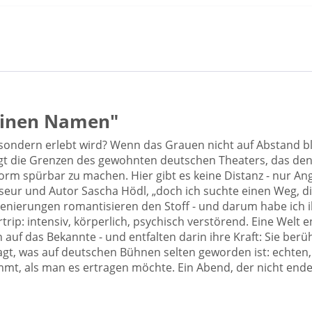
 einen Namen"
 sondern erlebt wird? Wenn das Grauen nicht auf Abstand bl
ngt die Grenzen des gewohnten deutschen Theaters, das d
 Form spürbar zu machen. Hier gibt es keine Distanz - nur An
isseur und Autor Sascha Hödl, „doch ich suchte einen Weg, d
nszenierungen romantisieren den Stoff - und darum habe ich
p: intensiv, körperlich, psychisch verstörend. Eine Welt ent
 auf das Bekannte - und entfalten darin ihre Kraft: Sie be
agt, was auf deutschen Bühnen selten geworden ist: echten,
ommt, als man es ertragen möchte. Ein Abend, der nicht ende