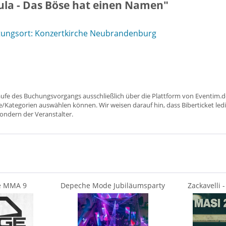
ula - Das Böse hat einen Namen"
tungsort: Konzertkirche Neubrandenburg
aufe des Buchungsvorgangs ausschließlich über die Plattform von Eventim.de
ätze/Kategorien auswählen können. Wir weisen darauf hin, dass Biberticket ledi
sondern der Veranstalter.
e MMA 9
Depeche Mode Jubiläumsparty
Zackavelli 
(30 Jahre)!