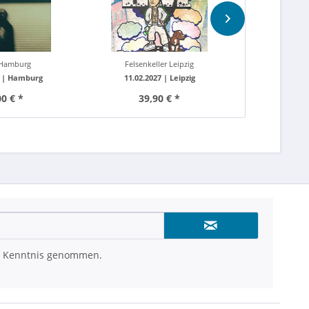
 Hamburg
Felsenkeller Leipzig
Gewandhaus 
6 |
Hamburg
11.02.2027 |
Leipzig
17.10.2
00 € *
39,90 € *
ab 4
 Kenntnis genommen.