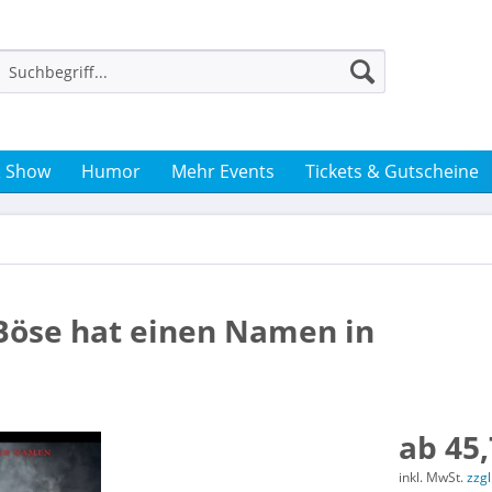
& Show
Humor
Mehr Events
Tickets & Gutscheine
 Böse hat einen Namen in
ab 45,
inkl. MwSt.
zzg