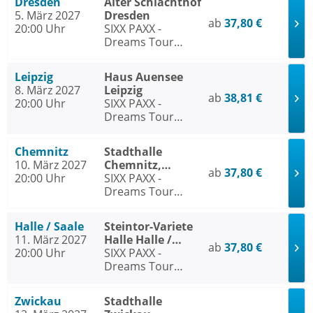
Dresden
Alter Schlachthof
5. März 2027
Dresden
ab
37,80 €
20:00 Uhr
SIXX PAXX -
Dreams Tour
2026/27
Leipzig
Haus Auensee
8. März 2027
Leipzig
ab
38,81 €
20:00 Uhr
SIXX PAXX -
Dreams Tour
2026/27
Chemnitz
Stadthalle
10. März 2027
Chemnitz,
ab
37,80 €
20:00 Uhr
Stadthallen-Saal
SIXX PAXX -
Dreams Tour
2026/27
Halle / Saale
Steintor-Variete
11. März 2027
Halle Halle /
ab
37,80 €
20:00 Uhr
Saale
SIXX PAXX -
Dreams Tour
2026/27
Zwickau
Stadthalle