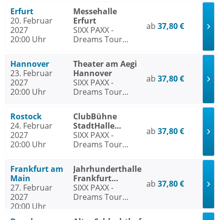
Erfurt
Messehalle
20. Februar
Erfurt
ab
37,80 €
2027
SIXX PAXX -
20:00 Uhr
Dreams Tour
2026/27
Hannover
Theater am Aegi
23. Februar
Hannover
ab
37,80 €
2027
SIXX PAXX -
20:00 Uhr
Dreams Tour
2026/27
Rostock
ClubBühne
24. Februar
StadtHalle
ab
37,80 €
2027
Rostock
SIXX PAXX -
20:00 Uhr
Dreams Tour
2026/27
Frankfurt am
Jahrhunderthalle
Main
Frankfurt
ab
37,80 €
27. Februar
Frankfurt am
SIXX PAXX -
2027
Main
Dreams Tour
20:00 Uhr
2026/27