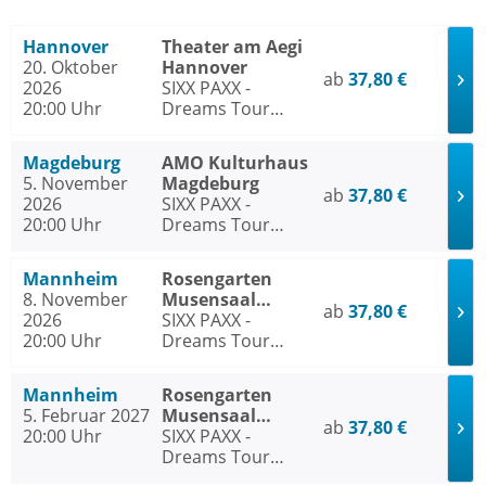
Hannover
Theater am Aegi
20. Oktober
Hannover
ab
37,80 €
2026
SIXX PAXX -
20:00 Uhr
Dreams Tour
2026/27
Magdeburg
AMO Kulturhaus
5. November
Magdeburg
ab
37,80 €
2026
SIXX PAXX -
20:00 Uhr
Dreams Tour
2026/27
Mannheim
Rosengarten
8. November
Musensaal
ab
37,80 €
2026
Mannheim
SIXX PAXX -
20:00 Uhr
Dreams Tour
2026/27
Mannheim
Rosengarten
5. Februar 2027
Musensaal
ab
37,80 €
20:00 Uhr
Mannheim
SIXX PAXX -
Dreams Tour
2026/27