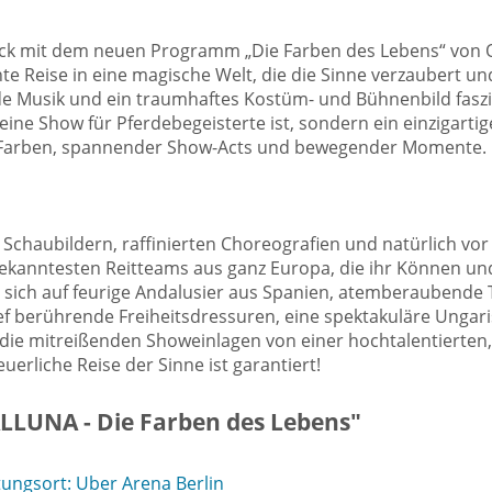
k mit dem neuen Programm „Die Farben des Lebens“ von Okt
e Reise in eine magische Welt, die die Sinne verzaubert un
 Musik und ein traumhaftes Kostüm- und Bühnenbild faszi
ne Show für Pferdebegeisterte ist, sondern ein einzigarti
er, Farben, spannender Show-Acts und bewegender Momente.
 Schaubildern, raffinierten Choreografien und natürlich v
ekanntesten Reitteams aus ganz Europa, die ihr Können und 
ie sich auf feurige Andalusier aus Spanien, atemberaubende 
ef berührende Freiheitsdressuren, eine spektakuläre Ungar
 die mitreißenden Showeinlagen von einer hochtalentierte
uerliche Reise der Sinne ist garantiert!
LLUNA - Die Farben des Lebens"
ungsort: Uber Arena Berlin