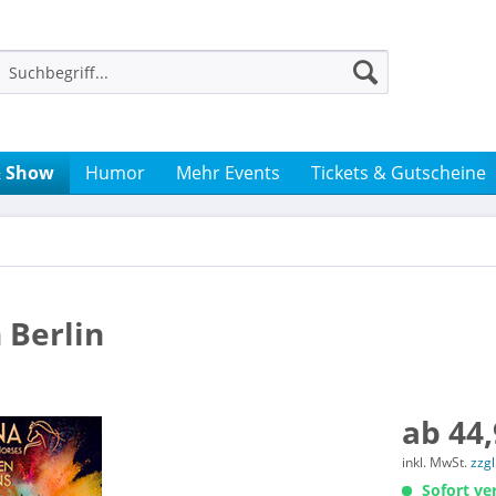
& Show
Humor
Mehr Events
Tickets & Gutscheine
 Berlin
ab 44,
inkl. MwSt.
zzg
Sofort ver