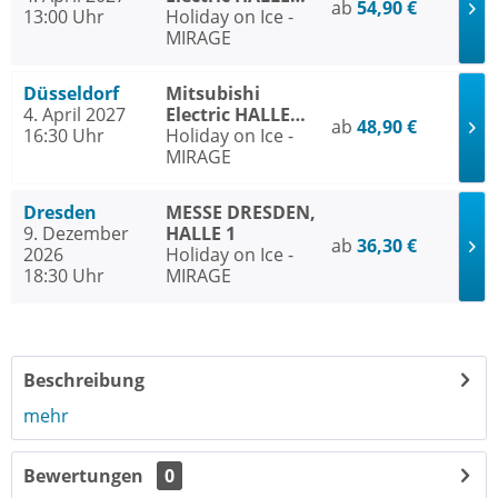
ab
54,90 €
13:00 Uhr
Düsseldorf
Holiday on Ice -
MIRAGE
Düsseldorf
Mitsubishi
4. April 2027
Electric HALLE
ab
48,90 €
16:30 Uhr
Düsseldorf
Holiday on Ice -
MIRAGE
Dresden
MESSE DRESDEN,
9. Dezember
HALLE 1
ab
36,30 €
2026
Holiday on Ice -
18:30 Uhr
MIRAGE
Beschreibung
mehr
Bewertungen
0