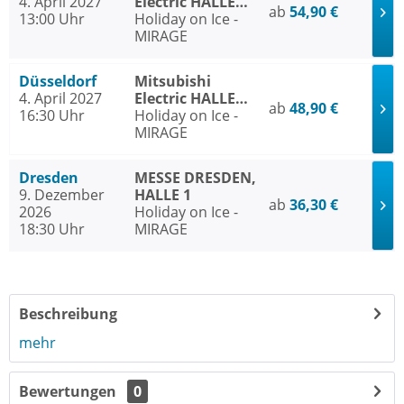
4. April 2027
Electric HALLE
ab
54,90 €
13:00 Uhr
Düsseldorf
Holiday on Ice -
MIRAGE
Düsseldorf
Mitsubishi
4. April 2027
Electric HALLE
ab
48,90 €
16:30 Uhr
Düsseldorf
Holiday on Ice -
MIRAGE
Dresden
MESSE DRESDEN,
9. Dezember
HALLE 1
ab
36,30 €
2026
Holiday on Ice -
18:30 Uhr
MIRAGE
Beschreibung
mehr
Bewertungen
0