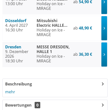
ab
54,90 €
13:00 Uhr
Düsseldorf
Holiday on Ice -
MIRAGE
Düsseldorf
Mitsubishi
4. April 2027
Electric HALLE
ab
48,90 €
16:30 Uhr
Düsseldorf
Holiday on Ice -
MIRAGE
Dresden
MESSE DRESDEN,
9. Dezember
HALLE 1
ab
36,30 €
2026
Holiday on Ice -
18:30 Uhr
MIRAGE
Beschreibung
mehr
Bewertungen
0