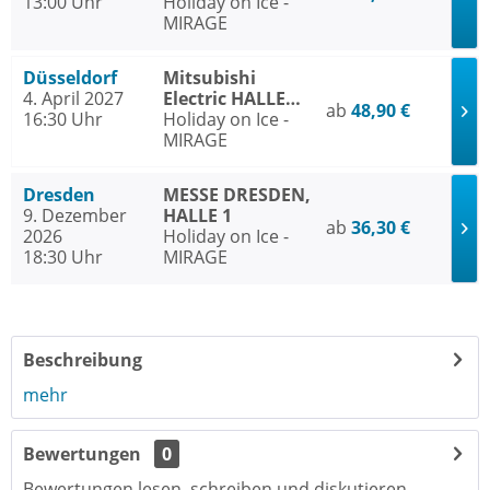
13:00 Uhr
Düsseldorf
Holiday on Ice -
MIRAGE
Düsseldorf
Mitsubishi
4. April 2027
Electric HALLE
ab
48,90 €
16:30 Uhr
Düsseldorf
Holiday on Ice -
MIRAGE
Dresden
MESSE DRESDEN,
9. Dezember
HALLE 1
ab
36,30 €
2026
Holiday on Ice -
18:30 Uhr
MIRAGE
Beschreibung
mehr
Bewertungen
0
Bewertungen lesen, schreiben und diskutieren...