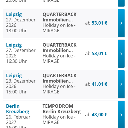
20:00 Uhr
MIRAGE
Leipzig
QUARTERBACK
27. Dezember
Immobilien
ab
53,01 €
2026
ARENA Leipzig
Holiday on Ice -
13:00 Uhr
MIRAGE
Leipzig
QUARTERBACK
27. Dezember
Immobilien
ab
53,01 €
2026
ARENA Leipzig
Holiday on Ice -
16:30 Uhr
MIRAGE
Leipzig
QUARTERBACK
23. Dezember
Immobilien
ab
41,01 €
2026
ARENA Leipzig
Holiday on Ice -
15:00 Uhr
MIRAGE
Berlin
TEMPODROM
Kreuzberg
Berlin Kreuzberg
ab
48,00 €
26. Februar
Holiday on Ice -
2027
MIRAGE
16:00 Uhr