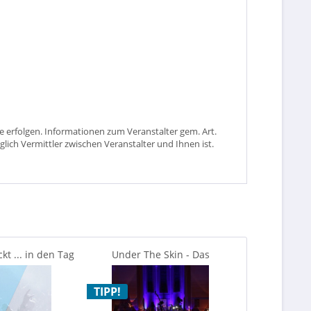
 erfolgen. Informationen zum Veranstalter gem. Art.
glich Vermittler zwischen Veranstalter und Ihnen ist.
t ... in den Tag
Under The Skin - Das
ISTAF INDO
tschen...
Kerzenlichtkonzert
TIPP!