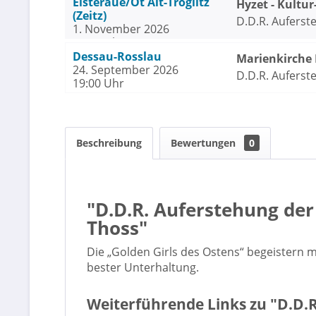
Elsteraue/Ot Alt-Tröglitz
Hyzet - Kultu
(Zeitz)
(Zeitz)
D.D.R. Auferst
1. November 2026
Frederic & Reg
16:00 Uhr
Dessau-Rosslau
Marienkirche
24. September 2026
D.D.R. Auferst
19:00 Uhr
Frederic & Reg
Beschreibung
Bewertungen
0
"D.D.R. Auferstehung de
Thoss"
Die „Golden Girls des Ostens“ begeistern 
bester Unterhaltung.
Weiterführende Links zu "D.D.