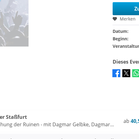
Z
Merken
Datum:
Beginn:
Veranstaltu
Dieses Ev
er Staßfurt
ab
40,
ehung der Ruinen - mit Dagmar Gelbke, Dagmar
ina Thoss