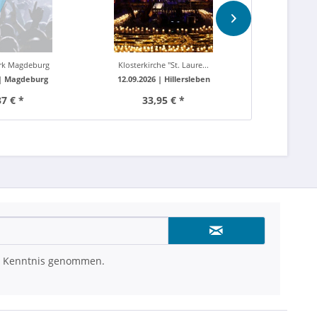
rk Magdeburg
Klosterkirche "St. Laure...
Uber A
 |
Magdeburg
12.09.2026 |
Hillersleben
05.02.
37 € *
33,95 € *
ab 2
 Kenntnis genommen.