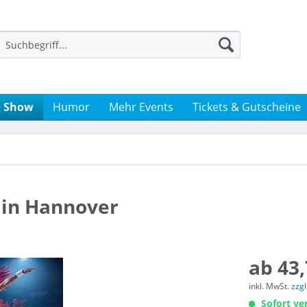
& Show
Humor
Mehr Events
Tickets & Gutscheine
e in Hannover
ab 43,
inkl. MwSt.
zzg
Sofort ver