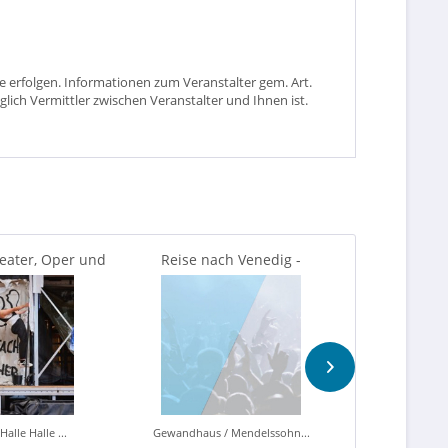
 erfolgen. Informationen zum Veranstalter gem. Art.
glich Vermittler zwischen Veranstalter und Ihnen ist.
heater, Oper und
Reise nach Venedig -
Grand Cla
ter Halle
Kammermusik mit Armoniosa...
Schwanense
Halle Halle ...
Gewandhaus / Mendelssohn...
Congress