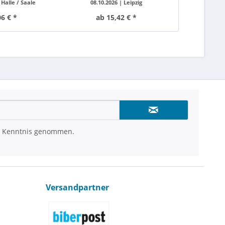
|
Halle / Saale
08.10.2026 |
Leipzig
08.10.
06 € *
ab 15,42 € *
ab 2
 Kenntnis genommen.
Versandpartner