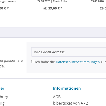
angerhausen
24.08.2026 |
Thale / Harz
03.09.2026 
00 € *
ab 39,60 € *
29,
erpassen Sie
Ich habe die
Datenschutzbestimmungen
zur
de.
ner
Informationen
eburg
AGB
urg
biberticket von A - Z