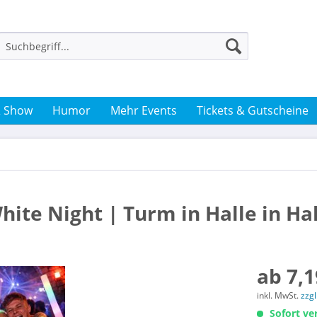
& Show
Humor
Mehr Events
Tickets & Gutscheine
hite Night | Turm in Halle in Ha
ab 7,1
inkl. MwSt.
zzg
Sofort ver