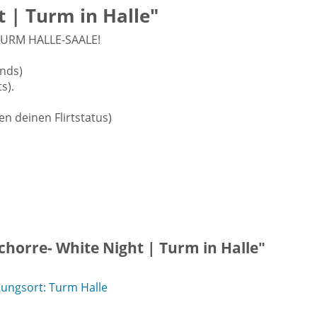
 | Turm in Halle"
 TURM HALLE-SAALE!
unds)
s).
n deinen Flirtstatus)
horre- White Night | Turm in Halle"
ungsort: Turm Halle