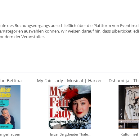
aufe des Buchungsvorgangs ausschließlich über die Plattform von Eventim.de
ätze/Kategorien auswählen können. Wir weisen darauf hin, dass Biberticket ledi
sondern der Veranstalter.
ebe Bettina
My Fair Lady - Musical | Harzer
Dshamilja - T
Kai Wiesinger
Bergtheater Thale
Orches
angerhausen
Harzer Bergtheater Thale...
Kulturinsel 