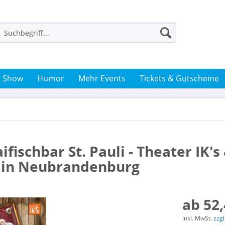
& Show
Humor
Mehr Events
Tickets & Gutscheine
ifischbar St. Pauli - Theater IK's
k in Neubrandenburg
ab 52,
inkl. MwSt.
zzg