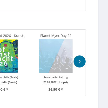
 2026 - Kunst.
Planet Myer Day 22
Electronic F
Engagement
Picotto
z Halle (Saale)
Felsenkeller Leipzig
Festung M
|
Halle (Saale)
23.01.2027 |
Leipzig
04.07.202
00 € *
36,50 € *
29