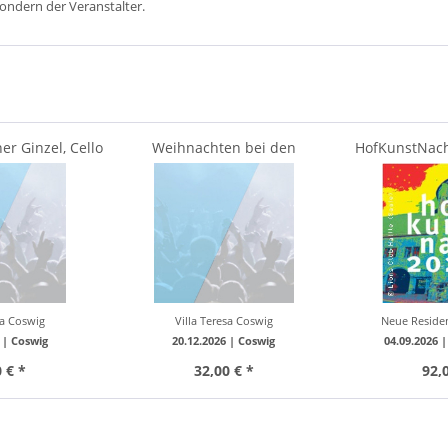
sondern der Veranstalter.
er Ginzel, Cello
Weihnachten bei den
HofKunstNacht
 &...
Buddenbrooks - S. Böttger &...
Genuss. 
sa Coswig
Villa Teresa Coswig
Neue Residen
 |
Coswig
20.12.2026 |
Coswig
04.09.2026 
 € *
32,00 € *
92,