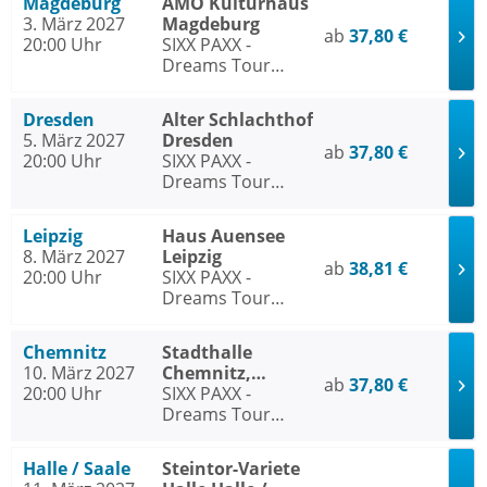
Magdeburg
AMO Kulturhaus
3. März 2027
Magdeburg
ab
37,80 €
20:00 Uhr
SIXX PAXX -
Dreams Tour
2026/27
Dresden
Alter Schlachthof
5. März 2027
Dresden
ab
37,80 €
20:00 Uhr
SIXX PAXX -
Dreams Tour
2026/27
Leipzig
Haus Auensee
8. März 2027
Leipzig
ab
38,81 €
20:00 Uhr
SIXX PAXX -
Dreams Tour
2026/27
Chemnitz
Stadthalle
10. März 2027
Chemnitz,
ab
37,80 €
20:00 Uhr
Stadthallen-Saal
SIXX PAXX -
Dreams Tour
2026/27
Halle / Saale
Steintor-Variete