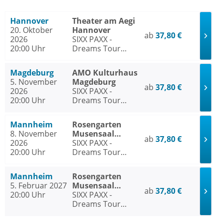
Hannover
Theater am Aegi
20. Oktober
Hannover
ab
37,80 €
2026
SIXX PAXX -
20:00 Uhr
Dreams Tour
2026/27
Magdeburg
AMO Kulturhaus
5. November
Magdeburg
ab
37,80 €
2026
SIXX PAXX -
20:00 Uhr
Dreams Tour
2026/27
Mannheim
Rosengarten
8. November
Musensaal
ab
37,80 €
2026
Mannheim
SIXX PAXX -
20:00 Uhr
Dreams Tour
2026/27
Mannheim
Rosengarten
5. Februar 2027
Musensaal
ab
37,80 €
20:00 Uhr
Mannheim
SIXX PAXX -
Dreams Tour
2026/27