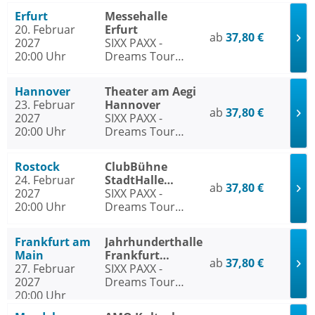
Erfurt
Messehalle
20. Februar
Erfurt
ab
37,80 €
2027
SIXX PAXX -
20:00 Uhr
Dreams Tour
2026/27
Hannover
Theater am Aegi
23. Februar
Hannover
ab
37,80 €
2027
SIXX PAXX -
20:00 Uhr
Dreams Tour
2026/27
Rostock
ClubBühne
24. Februar
StadtHalle
ab
37,80 €
2027
Rostock
SIXX PAXX -
20:00 Uhr
Dreams Tour
2026/27
Frankfurt am
Jahrhunderthalle
Main
Frankfurt
ab
37,80 €
27. Februar
Frankfurt am
SIXX PAXX -
2027
Main
Dreams Tour
20:00 Uhr
2026/27