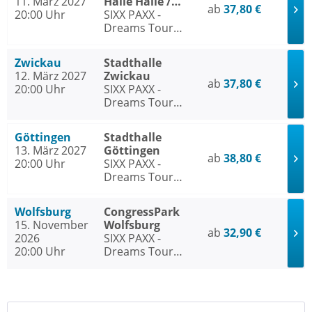
11. März 2027
Halle Halle /
ab
37,80 €
20:00 Uhr
Saale
SIXX PAXX -
Dreams Tour
2026/27
Zwickau
Stadthalle
12. März 2027
Zwickau
ab
37,80 €
20:00 Uhr
SIXX PAXX -
Dreams Tour
2026/27
Göttingen
Stadthalle
13. März 2027
Göttingen
ab
38,80 €
20:00 Uhr
SIXX PAXX -
Dreams Tour
2026/27
Wolfsburg
CongressPark
15. November
Wolfsburg
ab
32,90 €
2026
SIXX PAXX -
20:00 Uhr
Dreams Tour
2026/27