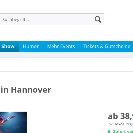
& Show
Humor
Mehr Events
Tickets & Gutscheine
e in Hannover
ab 38,
inkl. MwSt.
zzg
Sofort ver